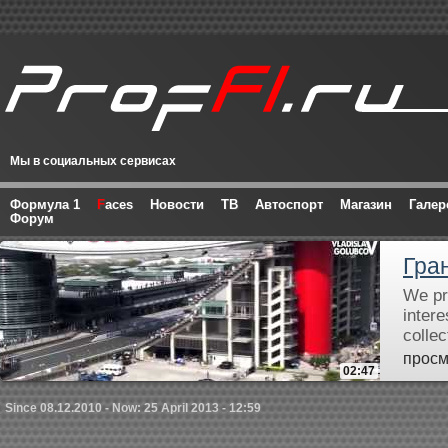
Мы в социальных сервисах
Формула 1
F
aces
Новости
ТВ
Автоспорт
Магазин
Галер
Форум
Гра
We pre
inter
colle
просм
02:47
Since 08.12.2010 - Now: 25 April 2013 - 12:59