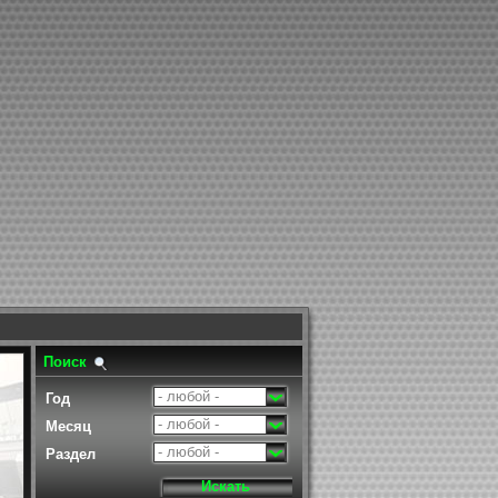
Поиск
- любой -
Год
- любой -
Месяц
- любой -
Раздел