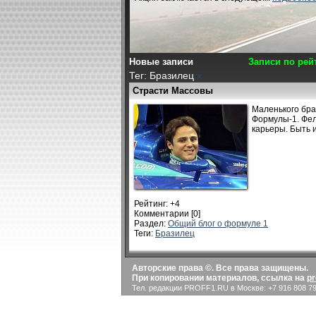
Новые записи
Записи по рей
Тег: Бразилец
x
Страсти Массовы
Маленького бра
Формулы-1. Фел
карьеры. Быть и
Рейтинг:
+4
Комментарии [0]
Раздел:
Общий блог о формуле 1
Теги:
Бразилец
Авторские права ©. Все права защищены.
При копировании материалов, ссылка на
pr
Тел. редакции PROFF1.RU в Москве: +7 916 808 79 0