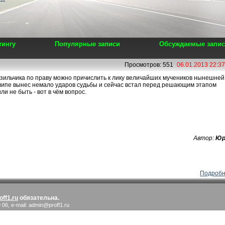
тингу
Популярные записи
Обсуждаемые запи
Просмотров: 551
06.01.2013 22:37
зильчика по праву можно причислить к лику величайших мучеников нынешней
ипе вынес немало ударов судьбы и сейчас встал перед решающим этапом
ли не быть - вот в чём вопрос.
Автор:
Юр
Подроб
off1.ru
обязательна.
6, e-mail: admin@proff1.ru