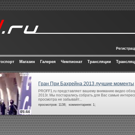
Регистрац
тоспорт
Магазин
Галерея
Чемпионат
Трансляции
Трансля
Гран При Бахрейна 2013 лучшие моменты
PROFF1.ru представляет вашему вниманию видео обзор
2013г. Мы постарались собрать для Вас самые интере
просмотра не забывайт...
просмотров: 1138;
комментариев: 1;
05:44