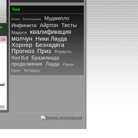
Теги
Муджелло
Форм
Болельщики
Айртон
Тесты
Инфинити
си
квалификация
Маруся
молчун
Ники Лауда
:28
Хорнер
Безнадега
Прогноз
Приз
Формула
Red Bull
Бразилиада
продолжение
Лауда
Южная
Уитмарш
Корея
ий
нее