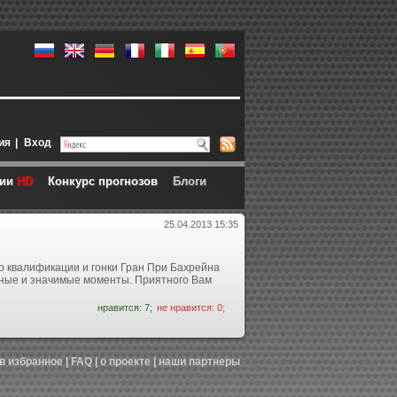
ия
|
Вход
ции
HD
Конкурс прогнозов
Блоги
25.04.2013 15:35
 квалификации и гонки Гран При Бахрейна
сные и значимые моменты. Приятного Вам
нравится: 7;
не нравится: 0;
в избранное
|
FAQ
|
о проекте
|
наши партнеры