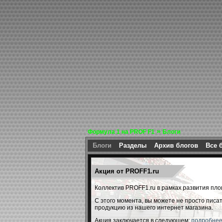
»
Формула 1 на PROF F1
Блоги
Блоги
Разделы
Архив блогов
Все 
Акция от PROFF1.ru
Коллектив PROFF1.ru в рамках развития пл
С этого момента, вы можете не просто писат
продукцию из нашего интернет магазина.
Акция заключается в следующем:
подробнее.