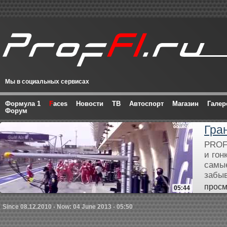
Мы в социальных сервисах
Формула 1
F
aces
Новости
ТВ
Автоспорт
Магазин
Галер
Форум
Гра
PROF
и гон
самые
забыв
просм
05:44
Since 08.12.2010 - Now: 04 June 2013 - 05:50