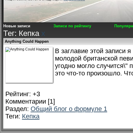
Новые записи
Записи по рейтингу
Популярн
Тег: Кепка
x
Anything Could Happen
В заглавие этой записи я
молодой британской певи
угодно могло случится\" 
это что-то произошло. Чт
Рейтинг:
+3
Комментарии [1]
Раздел:
Общий блог о формуле 1
Теги:
Кепка