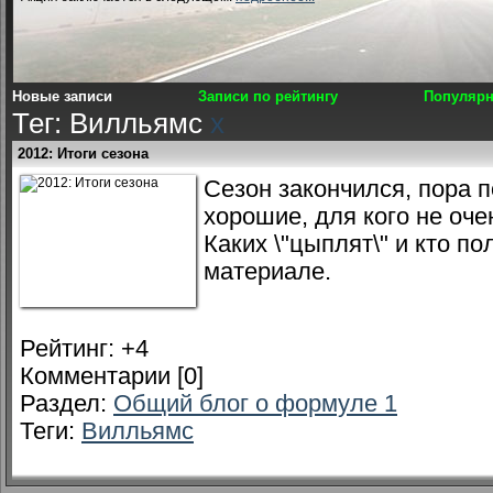
Новые записи
Записи по рейтингу
Популярн
Тег: Вилльямс
x
2012: Итоги сезона
Сезон закончился, пора п
хорошие, для кого не очен
Каких \"цыплят\" и кто по
материале.
Рейтинг:
+4
Комментарии [0]
Раздел:
Общий блог о формуле 1
Теги:
Вилльямс