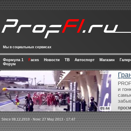
Мы в социальных сервисах
Формула 1
F
aces
Новости
ТВ
Автоспорт
Магазин
Галер
Форум
Гра
PROF
и гон
самые
забыв
просм
05:44
Since 08.12.2010 - Now: 27 May 2013 - 17:47