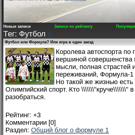
Новые записи
Записи по рейтингу
Популярн
Тег: Футбол
x
Футбол или Формула? Или игра в один заезд
Королева автоспорта по п
вершиной совершенства 
мысли, полная страстей 
переживаний, Формула-1 н
Но такой же жизнью есть 
Олимпийский спорт. Кто \\\\\\\"круче\\\\\\\
разобраться.
Рейтинг:
+3
Комментарии [0]
Раздел:
Общий блог о формуле 1