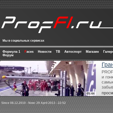
Мы в социальных сервисах
Формула 1
F
aces
Новости
ТВ
Автоспорт
Магазин
Галер
Форум
Гра
PROF
и гон
самые
забыв
просм
05:44
Since 08.12.2010 - Now: 29 April 2013 - 22:52