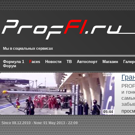
Мы в социальных сервисах
Формула 1
F
aces
Новости
ТВ
Автоспорт
Магазин
Галер
Форум
Гра
PROF
и гон
самые
забыв
просм
05:44
Since 08.12.2010 - Now: 01 May 2013 - 22:09