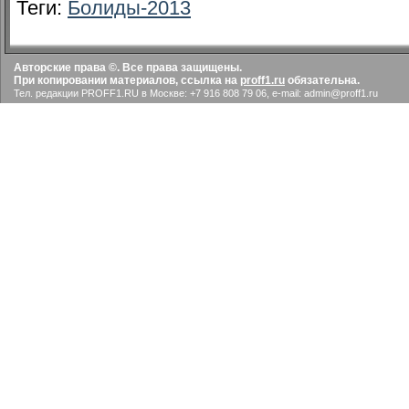
Теги:
Болиды-2013
Авторские права ©. Все права защищены.
При копировании материалов, ссылка на
proff1.ru
обязательна.
Тел. редакции PROFF1.RU в Москве: +7 916 808 79 06, e-mail: admin@proff1.ru