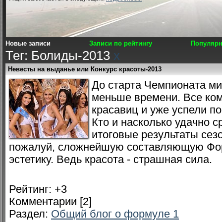
Новые записи
Записи по рейтингу
Популярн
Тег: Болиды-2013
x
Невесты на выданье или Конкурс красоты-2013
До старта Чемпионата ми
меньше времени. Все ко
красавиц и уже успели по
Кто и насколько удачно 
итоговые результаты сезо
пожалуй, сложнейшую составляющую Форм
эстетику. Ведь красота - страшная сила.
Рейтинг:
+3
Комментарии [2]
Раздел:
Общий блог о формуле 1