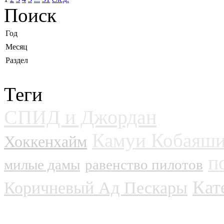
Поиск
Год
Месяц
Раздел
Теги
СПИД и Джордан
Редчай
Камуи Кобаяш
Хоккенхайм
п
милые дамы
равенство пилотов
Кат
Коричневый Ад Пескары
шапочки
Индия
Чеко
20