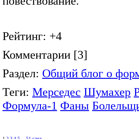
повествование.
Рейтинг:
+4
Комментарии [3]
Раздел:
Общий блог о фор
Теги:
Мерседес
Шумахер
Формула-1
Фаны
Болельщ
1
2
3
4
5
...
51
след.